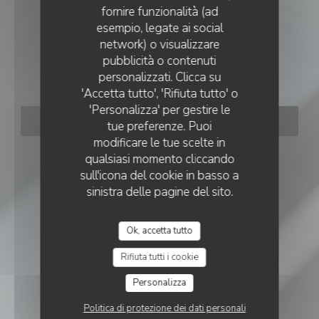
fornire funzionalità (ad
esempio, legate ai social
RISTORANTE PIZZERIA
•
VERNON
network) o visualizzare
MAMMA MITA
pubblicità o contenuti
Mamma Mita
personalizzati. Clicca su
'Accetta tutto', 'Rifiuta tutto' o
'Personalizza' per gestire le
PRENOTA
tue preferenze. Puoi
modificare le tue scelte in
qualsiasi momento cliccando
sull'icona del cookie in basso a
sinistra delle pagine del sito.
Ok, accetta tutto
Rifiuta tutti i cookie
Personalizza
Politica di protezione dei dati personali