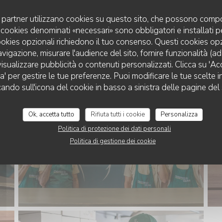
uoi partner utilizzano cookies su questo sito, che possono compo
 I cookies denominati «necessari» sono obbligatori e installati 
cookies opzionali richiedono il tuo consenso. Questi cookies o
avigazione, misurare l'audience del sito, fornire funzionalità (a
isualizzare pubblicità o contenuti personalizzati. Clicca su 'Acce
za' per gestire le tue preferenze. Puoi modificare le tue scelte
MAMMA MITA
cando sull'icona del cookie in basso a sinistra delle pagine del 
Ok, accetta tutto
Rifiuta tutti i cookie
Personalizza
Politica di protezione dei dati personali
Politica di gestione dei cookie