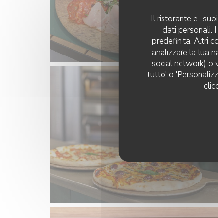
Il ristorante e i s
dati personali.
predefinita. Altri 
analizzare la tua n
social network) o v
tutto' o 'Personaliz
clic