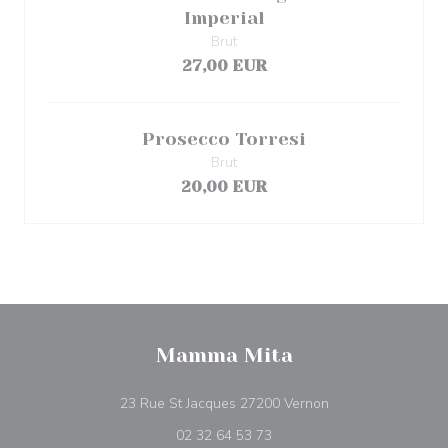
Imperial
Brut
27,00 EUR
Prosecco Torresi
Brut
20,00 EUR
Mamma Mita
((abre numa nova j
23 Rue St Jacques 27200 Vernon
02 32 64 53 73