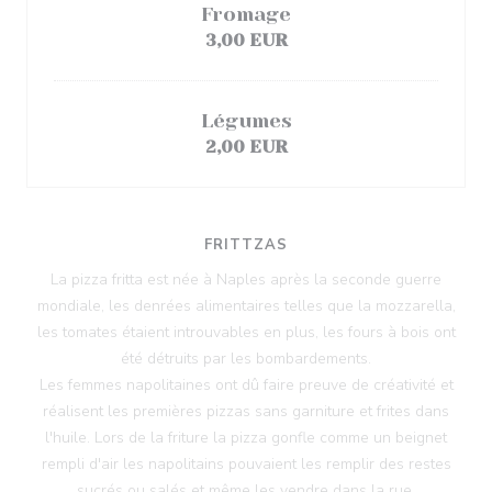
Fromage
3,00 EUR
Légumes
2,00 EUR
FRITTZAS
La pizza fritta est née à Naples après la seconde guerre
mondiale, les denrées alimentaires telles que la mozzarella,
les tomates étaient introuvables en plus, les fours à bois ont
été détruits par les bombardements.
Les femmes napolitaines ont dû faire preuve de créativité et
réalisent les premières pizzas sans garniture et frites dans
l'huile. Lors de la friture la pizza gonfle comme un beignet
rempli d'air les napolitains pouvaient les remplir des restes
sucrés ou salés et même les vendre dans la rue.