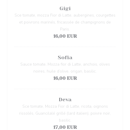
Gigi
Sce tomate, mozza Fior di Latte, aubergines, courgettes
et poivrons marinés, fricassée de champignons de
Paris.
16,00 EUR
Sofia
Sauce tomate, Mozza fior di Latte, anchois, olives
noires, huile d’olive, origan, basilic.
16,00 EUR
Deva
Sce tomate, Mozza Fior di Latte, ricota, oignons
rissolés, Guancilalé grillé (lard italien), poivre noir,
basilic.
17,00 EUR