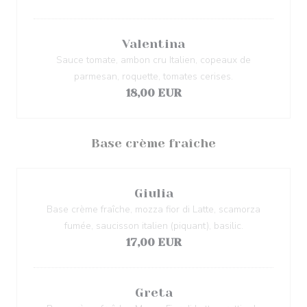
Valentina
Sauce tomate, ambon cru Italien, copeaux de
parmesan, roquette, tomates cerises.
18,00 EUR
Base crème fraîche
Giulia
Base crème fraîche, mozza fior di Latte, scamorza
fumée, saucisson italien (piquant), basilic.
17,00 EUR
Greta