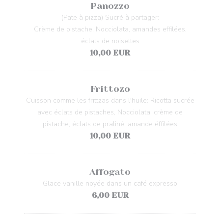
Panozzo
(Pate à pizza) Sucré à partager:
Crème de pistache, Nocciolata, amandes effilées,
éclats de noisettes
10,00 EUR
Frittozo
Cuisson comme les frittzas dans l'huile: Ricotta sucrée
avec éclats de pistaches, Nocciolata, crème de
pistache, éclats de praliné, amande éffilées
10,00 EUR
Affogato
Glace vanille noyée dans un café expresso
6,00 EUR