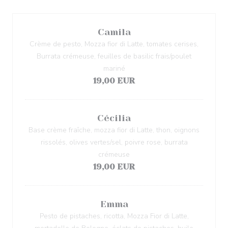
Camila
Crème de pesto, Mozza fior di Latte, tomates cerises,
Burrata crémeuse, feuilles de basilic frais/poulet
mariné
19,00 EUR
Cécilia
Base crème fraîche, mozza fior di Latte, thon, oignons
rissolés, olives vertes/sel, poivre rose, burrata
crémeuse
19,00 EUR
Emma
Pesto de pistaches, ricotta, Mozza Fior di Latte,