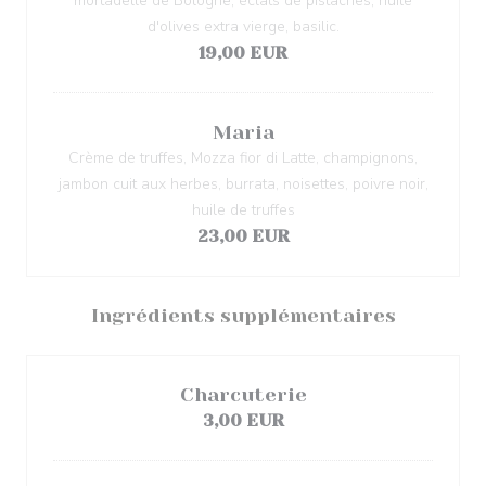
mortadelle de Bologne, éclats de pistaches, huile
d'olives extra vierge, basilic.
19,00 EUR
Maria
Crème de truffes, Mozza fior di Latte, champignons,
jambon cuit aux herbes, burrata, noisettes, poivre noir,
huile de truffes
23,00 EUR
Ingrédients supplémentaires
Charcuterie
3,00 EUR