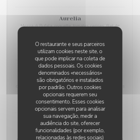
Aurelia
Mozza di Bufala, roquette, tomates cerises, filet de
crème balsamique, huile d’olive , jambon cru Italien,
huile d'olive
O restaurante e seus parceiros
14,00 EUR
utilizam cookies neste site, o
que pode implicar na coleta de
dados pessoais. Os cookies
Isabella
denominados «necessários»
Mozza di Bufala, roquette, tomates cerises, filet de
são obrigatórios e instalados
crème balsamique, huile d’olive, poulet mariné, oignons
por padrão. Outros cookies
rissolés
opcionais requerem seu
consentimento. Esses cookies
14,00 EUR
opcionais servem para analisar
sua navegação, medir a
audiência do site, oferecer
Sylvana
funcionalidades (por exemplo,
Mozza di Bufala, roquette, tomates cerises, filet de
relacionadas às redes sociais)
crème balsamique, huile d’olive, saumon, aneth, citron