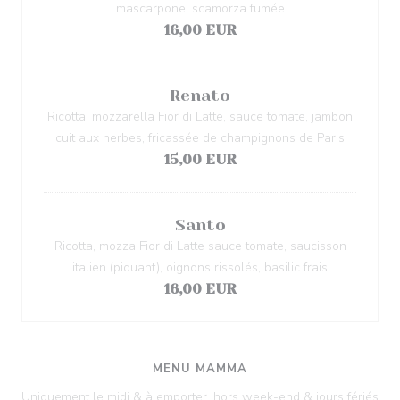
mascarpone, scamorza fumée
16,00 EUR
Renato
Ricotta, mozzarella Fior di Latte, sauce tomate, jambon
cuit aux herbes, fricassée de champignons de Paris
15,00 EUR
Santo
Ricotta, mozza Fior di Latte sauce tomate, saucisson
italien (piquant), oignons rissolés, basilic frais
16,00 EUR
MENU MAMMA
Uniquement le midi & à emporter, hors week-end & jours fériés