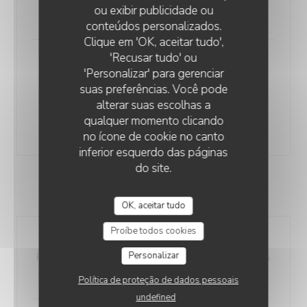
ou exibir publicidade ou
16,00 EUR
conteúdos personalizados.
MAMMA MITA
Clique em 'OK, aceitar tudo',
'Recusar tudo' ou
Daniela
'Personalizar' para gerenciar
Mozza di Bufala, roquette, tomates cerises, filet de
suas preferências. Você pode
crème balsamique, huile d’olive, aubergines,
alterar suas escolhas a
courgettes, poivrons, champignons
qualquer momento clicando
13,00 EUR
no ícone de cookie no canto
inferior esquerdo das páginas
do site.
DESSERTS
OK, aceitar tudo
Proíbe todos cookies
Cannoli
Personalizar
Fourré à la Ricotta sucré avec des éclats de pistaches
7,00 EUR
Política de proteção de dados pessoais
undefined