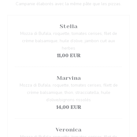
Campanie élaborés avec la même pâte que les pizzas.
Stella
Mozza di Bufala, roquette, tomates cerises, filet de
crème balsamique, huile d’olive, jambon cuit aux
herbes
11,00 EUR
Marvina
Mozza di Bufala, roquette, tomates cerises, filett de
crème balsamique, thon, stracciatella, huile
d’olive/oignons rissolés
14,00 EUR
Veronica
Mozza di Bufala, roquette, tomates cerises, filet de