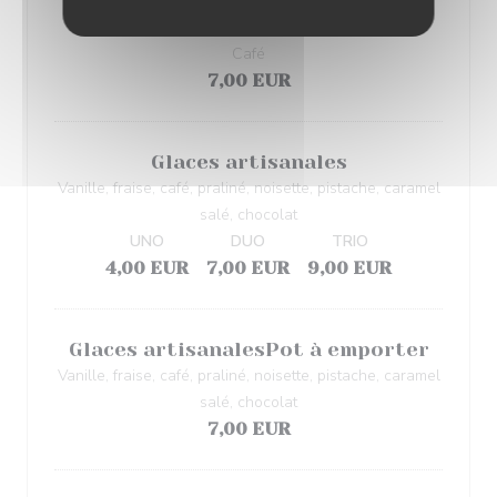
Tiramisu
Café
7,00 EUR
Glaces artisanales
Vanille, fraise, café, praliné, noisette, pistache, caramel
salé, chocolat
UNO
DUO
TRIO
4,00 EUR
7,00 EUR
9,00 EUR
Glaces artisanales
Pot à emporter
Vanille, fraise, café, praliné, noisette, pistache, caramel
salé, chocolat
7,00 EUR