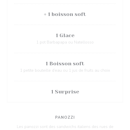
+ 1 boisson soft
1 Glace
1 pot Barbapapa ou Natellosso
1 Boisson soft
1 petite bouteille d’eau ou 1 jus de fruits au choix
1 Surprise
PANOZZI
Les panozzi sont des sandwichs italiens des rues de