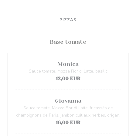
PIZZAS
Base tomate
Monica
Sauce tomate, mozza Fior di Latte, basilic
12,00 EUR
Giovanna
Sauce tomate, Mozza Fior di Latte, fricassés de
champignons de Paris, jambon cuit aux herbes, origan.
16,00 EUR