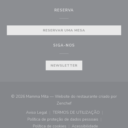
RESERVA
RESERVAR UMA MESA
SIGA-NOS
NEWSLETTER
© 2026 Mamma Mita — Website do restaurante criado por
((abre numa nova janela))
Zenchef
Aviso Legal
TERMOS DE UTILIZAÇÃO
((abre numa nova janela))
((abre numa nova janela))
Política de proteção de dados pessoais
((abre numa nova janela))
Política de cookies
Acessibilidade