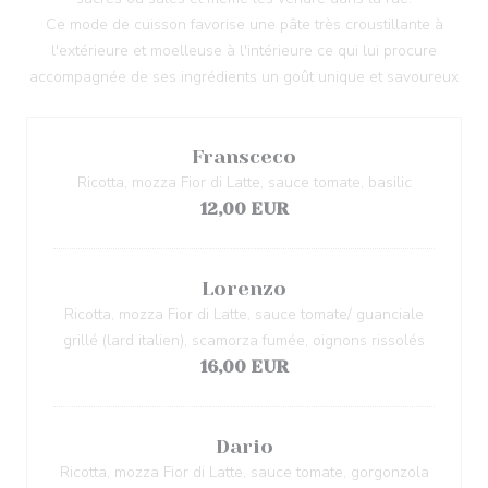
Ce mode de cuisson favorise une pâte très croustillante à
l'extérieure et moelleuse à l'intérieure ce qui lui procure
accompagnée de ses ingrédients un goût unique et savoureux
Fransceco
Ricotta, mozza Fior di Latte, sauce tomate, basilic
12,00 EUR
Lorenzo
Ricotta, mozza Fior di Latte, sauce tomate/ guanciale
grillé (lard italien), scamorza fumée, oignons rissolés
16,00 EUR
Dario
Ricotta, mozza Fior di Latte, sauce tomate, gorgonzola