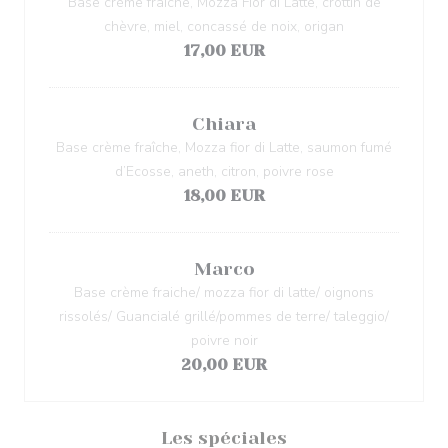
Base crème fraîche, Mozza Fior di Latte, crottin de
chèvre, miel, concassé de noix, origan
17,00 EUR
Chiara
Base crème fraîche, Mozza fior di Latte, saumon fumé
d’Ecosse, aneth, citron, poivre rose
18,00 EUR
Marco
Base crème fraiche/ mozza fior di latte/ oignons
rissolés/ Guancialé grillé/pommes de terre/ taleggio/
poivre noir
20,00 EUR
Les spéciales